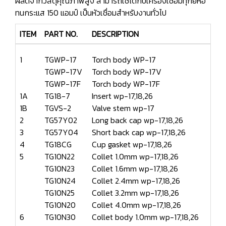
ผลิตจากวัสดุคุณภาพสูง สามารถใช้ได้กับเครื่องเชื่อมทุกยี่ห้อ
ทนกระแส 150 แอมป์ เป็นหัวเชื่อมสำหรับงานทั่วไป
ITEM
PART NO.
DESCRIPTION
1
TGWP-17
Torch body WP-17
TGWP-17V
Torch body WP-17V
TGWP-17F
Torch body WP-17F
1A
TG18-7
Insert wp-17,18,26
1B
TGVS-2
Valve stem wp-17
2
TG57Y02
Long back cap wp-17,18,26
3
TG57Y04
Short back cap wp-17,18,26
4
TG18CG
Cup gasket wp-17,18,26
5
TG10N22
Collet 1.0mm wp-17,18,26
TG10N23
Collet 1.6mm wp-17,18,26
TG10N24
Collet 2.4mm wp-17,18,26
TG10N25
Collet 3.2mm wp-17,18,26
TG10N20
Collet 4.0mm wp-17,18,26
6
TG10N30
Collet body 1.0mm wp-17,18,26