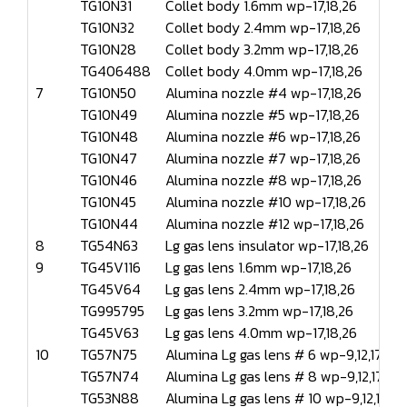
TG10N31
Collet body 1.6mm wp-17,18,26
TG10N32
Collet body 2.4mm wp-17,18,26
TG10N28
Collet body 3.2mm wp-17,18,26
TG406488
Collet body 4.0mm wp-17,18,26
7
TG10N50
Alumina nozzle #4 wp-17,18,26
TG10N49
Alumina nozzle #5 wp-17,18,26
TG10N48
Alumina nozzle #6 wp-17,18,26
TG10N47
Alumina nozzle #7 wp-17,18,26
TG10N46
Alumina nozzle #8 wp-17,18,26
TG10N45
Alumina nozzle #10 wp-17,18,26
TG10N44
Alumina nozzle #12 wp-17,18,26
8
TG54N63
Lg gas lens insulator wp-17,18,26
9
TG45V116
Lg gas lens 1.6mm wp-17,18,26
TG45V64
Lg gas lens 2.4mm wp-17,18,26
TG995795
Lg gas lens 3.2mm wp-17,18,26
TG45V63
Lg gas lens 4.0mm wp-17,18,26
10
TG57N75
Alumina Lg gas lens # 6 wp-9,12,17,18,
TG57N74
Alumina Lg gas lens # 8 wp-9,12,17,18,
TG53N88
Alumina Lg gas lens # 10 wp-9,12,17,18,