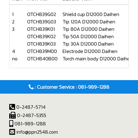
1
OTCH839G02
Shield cup D12000 Daihen
2
OTCH839G03
Tip 120A D12000 Daihen
3
OTCH839K01
Tip 80A D12000 Daihen
OTCH839K02
Tip 50A D12000 Daihen
OTCH839K03
Tip 30A D12000 Daihen
4
OTCH839M00
Electrode D12000 Daihen
no
OTCH840B00
Torch main body D12000 Daihen
: Customer Service : 081-989-1288
0-2487-5714
0-2487-5355
081-989-1288
info@ppn2548.com